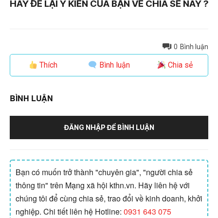
HÃY ĐỂ LẠI Ý KIẾN CỦA BẠN VỀ CHIA SẺ NÀY ?
0
Bình luận
Thích
Bình luận
Chia sẻ
BÌNH LUẬN
ĐĂNG NHẬP ĐỂ BÌNH LUẬN
Bạn có muốn trở thành "chuyên gia", "người chia sẻ
thông tin" trên Mạng xã hội kthn.vn. Hãy liên hệ với
chúng tôi để cùng chia sẻ, trao đổi về kinh doanh, khởi
nghiệp. Chi tiết liên hệ Hotline:
0931 643 075