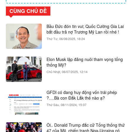
CÙNG CHỦ ĐỀ
Bầu Đức đón tin vui; Quốc Cường Gia Lai
bắt đầu trả nợ Trương Mỹ Lan rồi nhé !
Thứ Tư, 06/08/2025, 18:24
Elon Musk lập đảng nuôi tham vọng tổng
thống Mỹ?
Chủ Nhật, 06/07/2025, 12:14
GFDI có đang huy động vốn trái phép
?….Bà con Đắk Lắk thế nào ạ?
Thứ Sáu, 08/11/2024, 15:37
Ôi.. Donald Trump đắc cử Tổng thống thứ
47 của Mỹ, chiến tranh Nga-Ucraina có