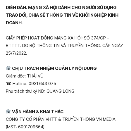
DIỄN ĐÀN: MẠNG XÃ HỘI DÀNH CHO NGƯỜI SỬ DỤNG
TRAO ĐỔI, CHIA SẺ THÔNG TIN VỀ KHỞI NGHIỆP KINH
DOANH.
GIẤY PHÉP HOẠT ĐỘNG MẠNG XÃ HỘI: SỐ 374/GP –
BTTTT. DO BỘ THÔNG TIN VÀ TRUYỀN THÔNG. CẤP NGÀY
25/7/2022.
CHỊU TRÁCH NHIỆM QUẢN LÝ NỘI DUNG
Giám đốc: THÁI VŨ
Hotline: 0931 643 075
☎
Phụ trách thư ký ND: QUANG LONG
VẬN HÀNH & KHAI THÁC
CÔNG TY CỔ PHẦN VHTT & TRUYỀN THÔNG VN MEDIA
(MST: 6001709664)