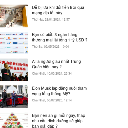
Dễ bị lừa khi đổi tiền lì xì qua
mạng dịp tết này !
Thứ Hai, 29/01/2024, 12:57
Bạn có biết: 3 ngân hàng
thương mại lãi tổng 1 tỷ USD ?
Thứ Ba, 02/05/2023, 10:04
Ai là người giàu nhất Trung
Quốc hiện nay ?
Chủ Nhật, 10/03/2024, 23:34
Elon Musk lập đảng nuôi tham
vọng tổng thống Mỹ?
Chủ Nhật, 06/07/2025, 12:14
Bạn nên ăn gì mỗi ngày, tháp
nhu cầu dinh dưỡng sẽ giúp
bạn giải đáp ?