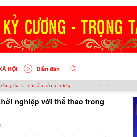
XÃ HỘI
Diễn đàn
Cường Gia Lai bắt đầu trả nợ Trương
hởi nghiệp với thể thao trong
0