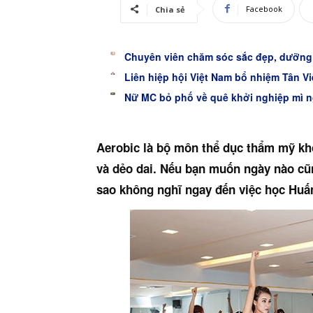
Facebook
Chia sẻ
Chuyên viên chăm sóc sắc đẹp, dưỡng si
Liên hiệp hội Việt Nam bổ nhiệm Tân Vi
Nữ MC bỏ phố về quê khởi nghiệp mì 
Aerobic là bộ môn thể dục thẩm mỹ khô
và dẻo dai. Nếu bạn muốn ngày nào cũn
sao không nghĩ ngay đến việc học Huấn