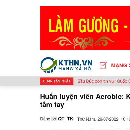
MẠNG 
Bầu Đức đón tin vui; Quốc 
QUAN TÂM NHẤT
Mỹ Lan rồi nhé !
Huấn luyện viên Aerobic: K
tầm tay
QT_TK
Đăng bởi
Thứ Năm, 28/07/2022, 10:1