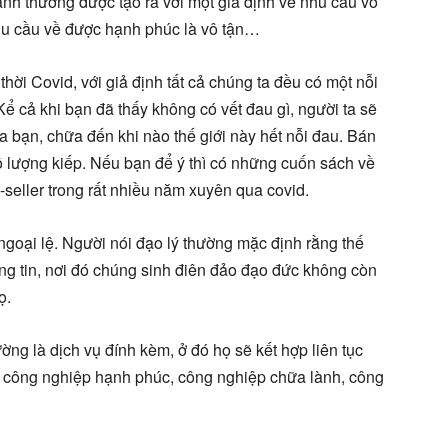
ành thường được tạo ra với một giả định về nhu cầu vô
 nhu cầu về được hạnh phúc là vô tận…
hời Covid, với giả định tất cả chúng ta đều có một nỗi
ể cả khi bạn đã thấy không có vết đau gì, người ta sẽ
ủa bạn, chữa đến khi nào thế giới này hết nỗi đau. Bán
 lượng kiếp. Nếu bạn để ý thì có những cuốn sách về
-seller trong rất nhiều năm xuyên qua covid.
ngoại lệ. Người nói đạo lý thường mặc định rằng thế
òng tin, nơi đó chúng sinh điên đảo đạo đức không còn
ọ.
ng là dịch vụ đính kèm, ở đó họ sẽ kết hợp liên tục
 công nghiệp hạnh phúc, công nghiệp chữa lành, công