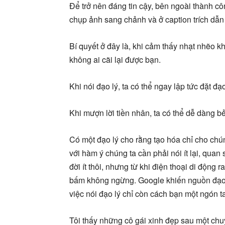
Để trở nên đáng tin cậy, bên ngoài thành cô
chụp ảnh sang chảnh và ở caption trích dẫn 
Bí quyết ở đây là, khi cảm thấy nhạt nhẽo kh
không ai cãi lại được bạn.
Khi nói đạo lý, ta có thể ngay lập tức đặt 
Khi mượn lời tiền nhân, ta có thể dễ dàng b
Có một đạo lý cho rằng tạo hóa chỉ cho chúng
với hàm ý chúng ta cần phải nói ít lại, quan
đời ít thôi, nhưng từ khi điện thoại di động r
bấm không ngừng. Google khiến nguồn đạo lý
việc nói đạo lý chỉ còn cách bạn một ngón t
Tôi thấy những cô gái xinh đẹp sau một chuy