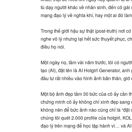
tù dạy người khác về nhân sinh, đến cô gái
mạng đạo lý về nghĩa khí, hay một ai đó làm
Trong thế giới hậu sự thật (post-truth) nơi c
nghe vô lý nhưng lại hết sức thuyết phục, ch
điều họ nói.
Một ngày nọ, tầm vài năm trước, tôi có ngư
tạo (AI), đặt tên là AI Hotgirl Generator, anh
đầu tư rất nhiều vào hình ảnh bản thân, giờ
Một bộ ảnh đẹp tầm 30 bức của cô ấy cần th
chứng minh cô ấy không chỉ xinh đẹp sang 
không nên để bức ảnh nào cũng chỉ là “đặt c
chúng tôi quét 2.000 profile của hotgirl, K
đạo lý trên mạng để học tập hành vi… và AI 