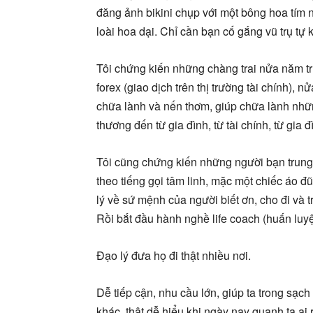
đăng ảnh bikini chụp với một bông hoa tím n
loài hoa dại. Chỉ cần bạn cố gắng vũ trụ tự 
Tôi chứng kiến những chàng trai nửa năm tr
forex (giao dịch trên thị trường tài chính),
chữa lành và nến thơm, giúp chữa lành nhữ
thương đến từ gia đình, từ tài chính, từ gia 
Tôi cũng chứng kiến những người bạn trung
theo tiếng gọi tâm linh, mặc một chiếc áo đũ
lý về sứ mệnh của người biết ơn, cho đi và
Rồi bắt đầu hành nghề life coach (huấn luy
Đạo lý đưa họ đi thật nhiều nơi.
Dễ tiếp cận, nhu cầu lớn, giúp ta trong sạc
khác, thật dễ hiểu khi ngày nay quanh ta ai 