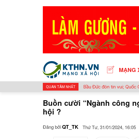
MẠNG 
Bầu Đức đón tin vui; Quốc 
QUAN TÂM NHẤT
Mỹ Lan rồi nhé !
Buồn cười “Ngành công ngh
hội ?
QT_TK
Đăng bởi
Thứ Tư, 31/01/2024, 16:05