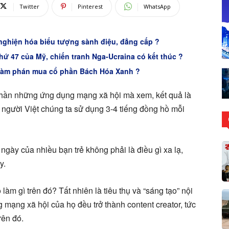
Twitter
Pinterest
WhatsApp
 nghiện hóa biểu tượng sành điệu, đẳng cấp ?
hứ 47 của Mỹ, chiến tranh Nga-Ucraina có kết thúc ?
đàm phán mua cổ phần Bách Hóa Xanh ?
 phần những ứng dụng mạng xã hội mà xem, kết quả là
người Việt chúng ta sử dụng 3-4 tiếng đồng hồ mỗi
gày của nhiều bạn trẻ không phải là điều gì xa lạ,
y.
àm gì trên đó? Tất nhiên là tiêu thụ và “sáng tạo” nội
 mạng xã hội của họ đều trở thành content creator, tức
rên đó.