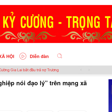
XÃ HỘI
Diễn đàn
Cường Gia Lai bắt đầu trả nợ Trương
iệp nói đạo lý” trên mạng xã