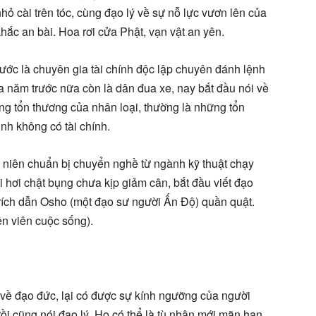
hỏ cài trên tóc, cùng đạo lý về sự nỗ lực vươn lên của
khắc an bài. Hoa rơi cửa Phật, vạn vật an yên.
ước là chuyên gia tài chính độc lập chuyên đánh lệnh
 nửa năm trước nữa còn là dân đua xe, nay bắt đầu nói về
ng tổn thương của nhân loại, thường là những tổn
đình không có tài chính.
 niên chuẩn bị chuyển nghề từ ngành kỹ thuật chạy
i hơi chật bụng chưa kịp giảm cân, bắt đầu viết đạo
 trích dẫn Osho (một đạo sư người Ấn Độ) quần quật.
ện viên cuộc sống).
h về đạo đức, lại có được sự kính ngưỡng của người
rồi cũng nói đạo lý. Họ có thể là tù nhân mới mãn hạn