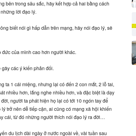
ng bên trong sâu sắc, hãy kết hợp cả hai bằng cách
những lời đạo lý.
ông biết nói gì hấp dẫn trên mạng, hãy nói đạo lý, sẽ
đạo đức của mình cao hơn người khác.
ẻ gãy các ý kiến phản đối.
 ta 1 cái miệng, nhưng lại có đến 2 con mắt, 2 lỗ tai,
 sát nhiều hơn, lắng nghe nhiều hơn, và đặc biệt là dạy
a đời, người ta phát hiện họ lại có tới 10 ngón tay để
 trở nên dễ tiếp cận, ai cũng có mạng xã hội khiến
ay cái, từ đó những người thích nói đạo lý ra đời…
ến du lịch dài ngày ở nước ngoài về, vài tuần sau