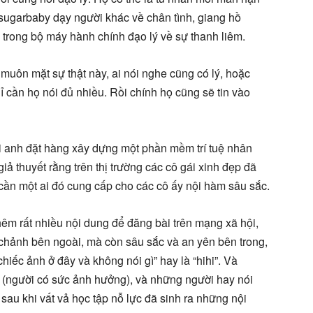
 sugarbaby dạy người khác về chân tình, giang hồ
 trong bộ máy hành chính đạo lý về sự thanh liêm.
ó muôn mặt sự thật này, ai nói nghe cũng có lý, hoặc
ỉ cần họ nói đủ nhiều. Rồi chính họ cũng sẽ tin vào
ời anh đặt hàng xây dựng một phần mềm trí tuệ nhân
 giả thuyết rằng trên thị trường các cô gái xinh đẹp đã
 cần một ai đó cung cấp cho các cô ấy nội hàm sâu sắc.
êm rất nhiều nội dung để đăng bài trên mạng xã hội,
chảnh bên ngoài, mà còn sâu sắc và an yên bên trong,
hiếc ảnh ở đây và không nói gì” hay là “hihi”. Và
OL (người có sức ảnh hưởng), và những người hay nói
sau khi vất vả học tập nỗ lực đã sinh ra những nội