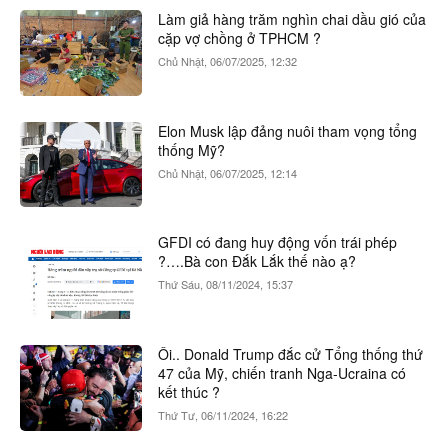
Làm giả hàng trăm nghìn chai dầu gió của
cặp vợ chồng ở TPHCM ?
Chủ Nhật, 06/07/2025, 12:32
Elon Musk lập đảng nuôi tham vọng tổng
thống Mỹ?
Chủ Nhật, 06/07/2025, 12:14
GFDI có đang huy động vốn trái phép
?….Bà con Đắk Lắk thế nào ạ?
Thứ Sáu, 08/11/2024, 15:37
Ôi.. Donald Trump đắc cử Tổng thống thứ
47 của Mỹ, chiến tranh Nga-Ucraina có
kết thúc ?
Thứ Tư, 06/11/2024, 16:22