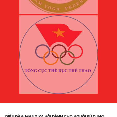
DIỄN ĐÀN: MẠNG XÃ HỘI DÀNH CHO NGƯỜI SỬ DỤNG