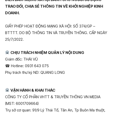
TRAO ĐỔI, CHIA SẺ THÔNG TIN VỀ KHỞI NGHIỆP KINH
DOANH.
GIẤY PHÉP HOẠT ĐỘNG MẠNG XÃ HỘI: SỐ 374/GP –
BTTTT. DO BỘ THÔNG TIN VÀ TRUYỀN THÔNG. CẤP NGÀY
25/7/2022.
CHỊU TRÁCH NHIỆM QUẢN LÝ NỘI DUNG
Giám đốc: THÁI VŨ
Hotline: 0931 643 075
☎
Phụ trách thư ký ND: QUANG LONG
VẬN HÀNH & KHAI THÁC
CÔNG TY CỔ PHẦN VHTT & TRUYỀN THÔNG VN MEDIA
(MST: 6001709664)
Trụ sở cơ quan: 91/9 Lý Thái Tổ, Tân An, Tp Buôn Ma thuột,