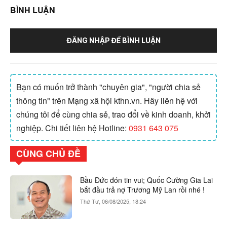
BÌNH LUẬN
ĐĂNG NHẬP ĐỂ BÌNH LUẬN
Bạn có muốn trở thành "chuyên gia", "người chia sẻ
thông tin" trên Mạng xã hội kthn.vn. Hãy liên hệ với
chúng tôi để cùng chia sẻ, trao đổi về kinh doanh, khởi
nghiệp. Chi tiết liên hệ Hotline:
0931 643 075
CÙNG CHỦ ĐỀ
Bầu Đức đón tin vui; Quốc Cường Gia Lai
bắt đầu trả nợ Trương Mỹ Lan rồi nhé !
Thứ Tư, 06/08/2025, 18:24