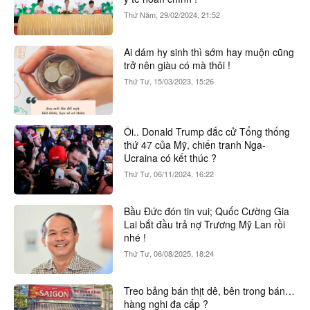
Thứ Năm, 29/02/2024, 21:52
Ai dám hy sinh thì sớm hay muộn cũng
trở nên giàu có mà thôi !
Thứ Tư, 15/03/2023, 15:26
Ôi.. Donald Trump đắc cử Tổng thống
thứ 47 của Mỹ, chiến tranh Nga-
Ucraina có kết thúc ?
Thứ Tư, 06/11/2024, 16:22
Bầu Đức đón tin vui; Quốc Cường Gia
Lai bắt đầu trả nợ Trương Mỹ Lan rồi
nhé !
Thứ Tư, 06/08/2025, 18:24
Treo bảng bán thịt dê, bên trong bán…
hàng nghi đa cấp ?