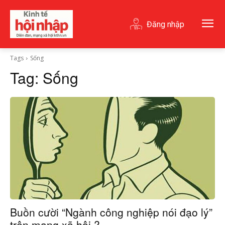
Đăng nhập
Tags
Sống
Tag:
Sống
Buồn cười “Ngành công nghiệp nói đạo lý”
trên mạng xã hội ?