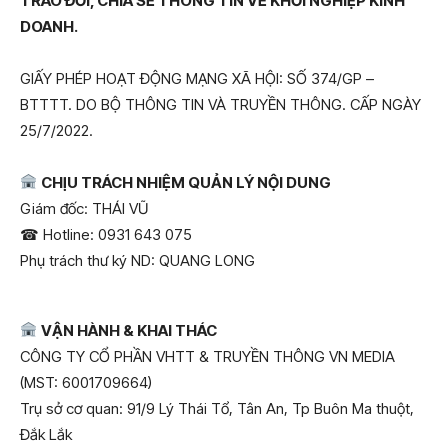
TRAO ĐỔI, CHIA SẺ THÔNG TIN VỀ KHỞI NGHIỆP KINH
DOANH.
GIẤY PHÉP HOẠT ĐỘNG MẠNG XÃ HỘI: SỐ 374/GP –
BTTTT. DO BỘ THÔNG TIN VÀ TRUYỀN THÔNG. CẤP NGÀY
25/7/2022.
CHỊU TRÁCH NHIỆM QUẢN LÝ NỘI DUNG
Giám đốc: THÁI VŨ
Hotline: 0931 643 075
☎
Phụ trách thư ký ND: QUANG LONG
VẬN HÀNH & KHAI THÁC
CÔNG TY CỔ PHẦN VHTT & TRUYỀN THÔNG VN MEDIA
(MST: 6001709664)
Trụ sở cơ quan: 91/9 Lý Thái Tổ, Tân An, Tp Buôn Ma thuột,
Đắk Lắk