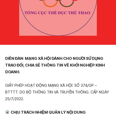
DIỄN ĐÀN: MẠNG XÃ HỘI DÀNH CHO NGƯỜI SỬ DỤNG
TRAO ĐỔI, CHIA SẺ THÔNG TIN VỀ KHỞI NGHIỆP KINH
DOANH.
GIẤY PHÉP HOẠT ĐỘNG MẠNG XÃ HỘI: SỐ 374/GP –
BTTTT. DO BỘ THÔNG TIN VÀ TRUYỀN THÔNG. CẤP NGÀY
25/7/2022.
CHỊU TRÁCH NHIỆM QUẢN LÝ NỘI DUNG