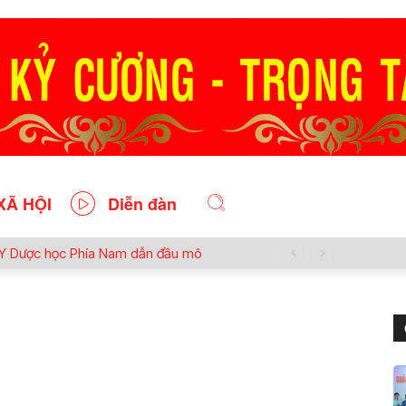
XÃ HỘI
Diễn đàn
n Y Dược học Phía Nam dẫn đầu mô
ủ động tại Việt Nam