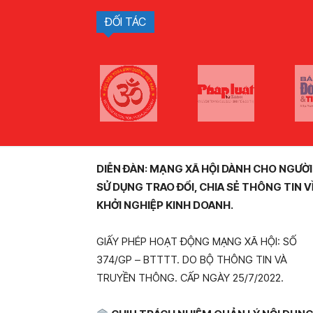
ĐỐI TÁC
DIỄN ĐÀN: MẠNG XÃ HỘI DÀNH CHO NGƯỜI
SỬ DỤNG TRAO ĐỔI, CHIA SẺ THÔNG TIN V
KHỞI NGHIỆP KINH DOANH.
GIẤY PHÉP HOẠT ĐỘNG MẠNG XÃ HỘI: SỐ
374/GP – BTTTT. DO BỘ THÔNG TIN VÀ
TRUYỀN THÔNG. CẤP NGÀY 25/7/2022.