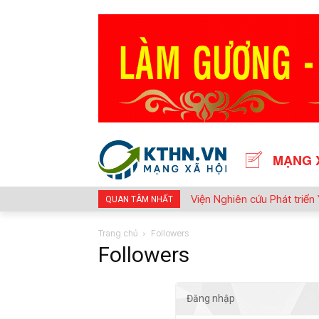
MẠNG 
Viện Nghiên cứu Phát triể
QUAN TÂM NHẤT
hình chăm sóc sức khỏe ch
Trang chủ
Followers
Followers
Đăng nhập