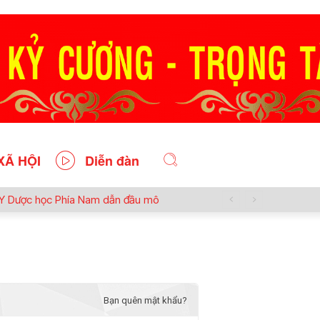
XÃ HỘI
Diễn đàn
n Y Dược học Phía Nam dẫn đầu mô
ủ động tại Việt Nam
Bạn quên mật khẩu?